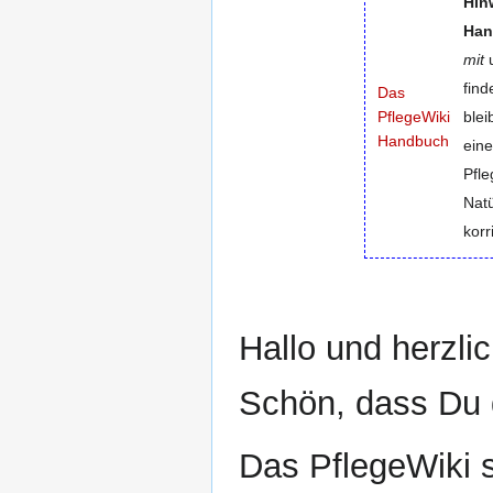
Hin
Navigation
Suche
Han
springen
springen
mit
fin
Das
PflegeWiki
blei
Handbuch
ein
Pfle
Natü
korr
Hallo und herzli
Schön, dass Du d
Das PflegeWiki s