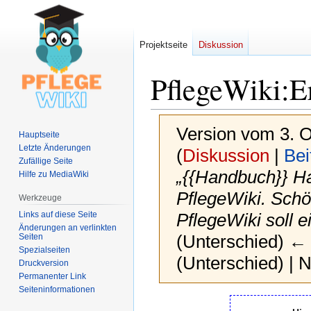
Projektseite
Diskussion
PflegeWiki
:
E
Version vom 3. 
Hauptseite
Letzte Änderungen
(
Diskussion
|
Bei
Zufällige Seite
„{{Handbuch}} Ha
Hilfe zu MediaWiki
PflegeWiki. Schö
Werkzeuge
Links auf diese Seite
PflegeWiki soll 
Änderungen an verlinkten
(Unterschied) ← 
Seiten
Spezialseiten
(Unterschied) | 
Druckversion
Permanenter Link
Seiten­­informationen
Zur
Zur